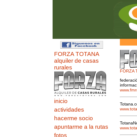
FORZA TOTANA
alquiler de casas
rurales
FORZA TO
federaci
informac
www.fmr
inicio
Totana.c
www.tot
actividades
hacerme socio
TotanaNo
apuntarme a la rutas
www.tota
fotos