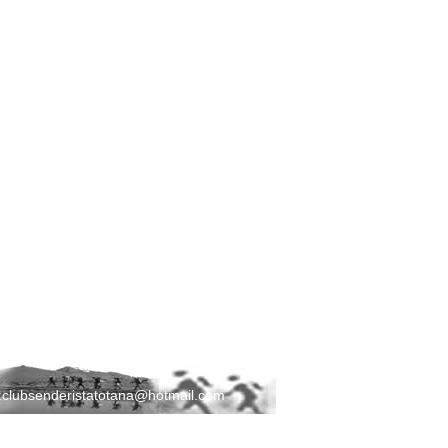
:
clubsenderistatotana@hotmail.com