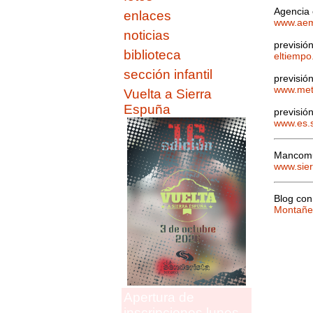
Agencia 
enlaces
www.aem
noticias
previsió
biblioteca
eltiemp
sección infantil
previsió
www.mete
Vuelta a Sierra
Espuña
previsió
www.es.
Mancomun
www.sie
Blog con
Montañer
Apertura de
inscripciones lunes