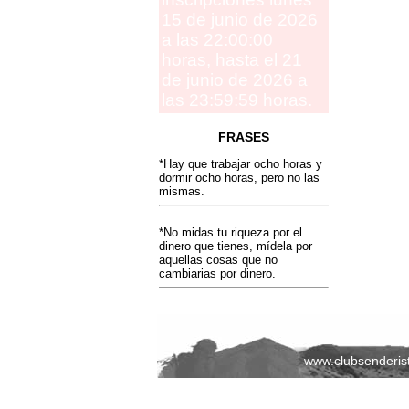
15 de junio de 2026
a las 22:00:00
horas, hasta el 21
de junio de 2026 a
las 23:59:59 horas.
FRASES
*Hay que trabajar ocho horas y
dormir ocho horas, pero no las
mismas.
*No midas tu riqueza por el
dinero que tienes, mídela por
aquellas cosas que no
cambiarias por dinero.
www.clubsenderis