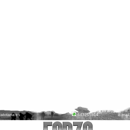
tatotana.es
e-mail
643255914