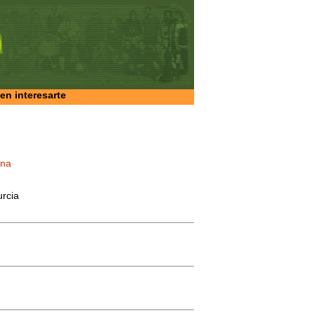
en interesarte
ana
urcia