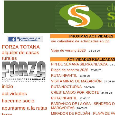
PROXIMAS ACTIVIDADES
ver calendario de actividades en jpg
FORZA TOTANA
Viaje de verano 2026
15-08-26
alquiler de casas
rurales
ACTIVIDADES REALIZADA
FIN DE SEMANA SIERRA NEVADA
03-0
Riego de socorro 2026
27-06-26
RUTA INFANTIL
14-06-26
VISITA MINAS DE MAZARRÓN
07-06-26
inicio
RUTA NOCTURNA
30-05-26
CRESTEANDO POR RICOTE
actividades
24-05-26
RUTA INFANTIL
17-05-26
hacerme socio
BARRANCO DE LA OSA - SENDERO D
apuntarme a la rutas
MARGARITAS
16-05-26
MIRADOR DE ROLDÁN - PLAYA DE F