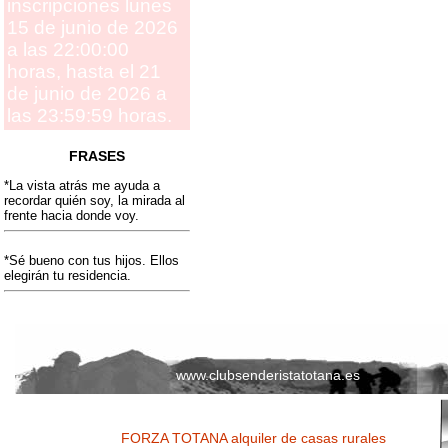
inscripciones lunes
15 de junio de 2026
a las 22:00:00
horas, hasta el 21
de junio de 2026 a
las 23:59:59 horas.
FRASES
*La vista atrás me ayuda a
recordar quién soy, la mirada al
frente hacia donde voy.
*Sé bueno con tus hijos. Ellos
elegirán tu residencia.
www.clubsenderistatotana.es
FORZA TOTANA alquiler de casas rurales