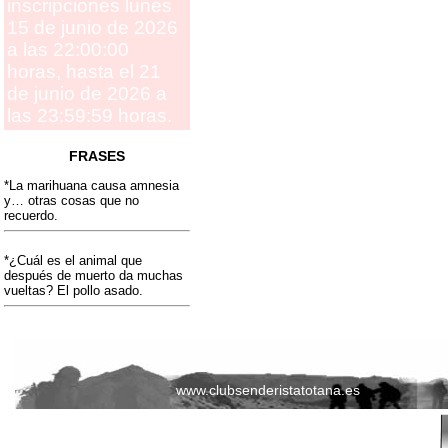
inscripciones lunes
15 de junio de 2026
a las 22:00:00
horas, hasta el 21
de junio de 2026 a
las 23:59:59 horas.
FRASES
*La marihuana causa amnesia
y… otras cosas que no
recuerdo.
*¿Cuál es el animal que
después de muerto da muchas
vueltas? El pollo asado.
www.clubsenderistatotana.es