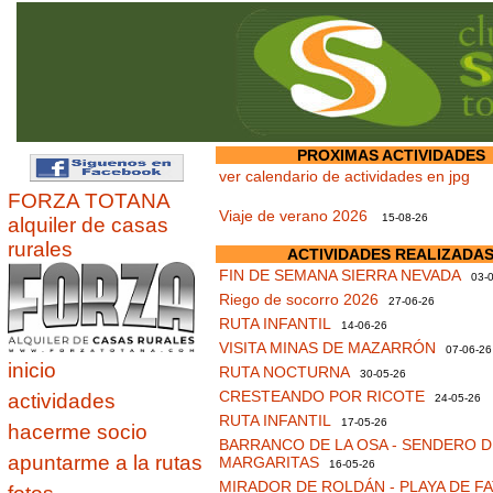
PROXIMAS ACTIVIDADES
ver calendario de actividades en jpg
FORZA TOTANA
Viaje de verano 2026
15-08-26
alquiler de casas
rurales
ACTIVIDADES REALIZADA
FIN DE SEMANA SIERRA NEVADA
03-0
Riego de socorro 2026
27-06-26
RUTA INFANTIL
14-06-26
VISITA MINAS DE MAZARRÓN
07-06-26
inicio
RUTA NOCTURNA
30-05-26
CRESTEANDO POR RICOTE
actividades
24-05-26
RUTA INFANTIL
17-05-26
hacerme socio
BARRANCO DE LA OSA - SENDERO D
apuntarme a la rutas
MARGARITAS
16-05-26
MIRADOR DE ROLDÁN - PLAYA DE F