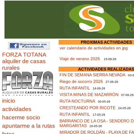
PROXIMAS ACTIVIDADES
ver calendario de actividades en jpg
FORZA TOTANA
Viaje de verano 2026
15-08-26
alquiler de casas
rurales
ACTIVIDADES REALIZADA
FIN DE SEMANA SIERRA NEVADA
03-0
Riego de socorro 2026
27-06-26
RUTA INFANTIL
14-06-26
VISITA MINAS DE MAZARRÓN
07-06-26
inicio
RUTA NOCTURNA
30-05-26
CRESTEANDO POR RICOTE
actividades
24-05-26
RUTA INFANTIL
17-05-26
hacerme socio
BARRANCO DE LA OSA - SENDERO D
apuntarme a la rutas
MARGARITAS
16-05-26
MIRADOR DE ROLDÁN - PLAYA DE F