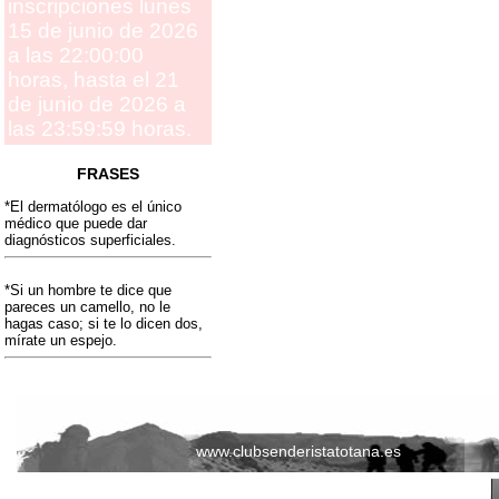
inscripciones lunes
15 de junio de 2026
a las 22:00:00
horas, hasta el 21
de junio de 2026 a
las 23:59:59 horas.
FRASES
*El dermatólogo es el único
médico que puede dar
diagnósticos superficiales.
*Si un hombre te dice que
pareces un camello, no le
hagas caso; si te lo dicen dos,
mírate un espejo.
www.clubsenderistatotana.es