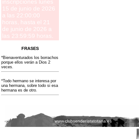
inscripciones lunes
15 de junio de 2026
a las 22:00:00
horas, hasta el 21
de junio de 2026 a
las 23:59:59 horas.
FRASES
*Bienaventurados los borrachos
porque ellos verán a Dios 2
veces.
*Todo hermano se interesa por
una hermana, sobre todo si esa
hermana es de otro.
www.clubsenderistatotana.es