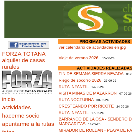
PROXIMAS ACTIVIDADES
ver calendario de actividades en jpg
FORZA TOTANA
Viaje de verano 2026
15-08-26
alquiler de casas
rurales
ACTIVIDADES REALIZADA
FIN DE SEMANA SIERRA NEVADA
03-0
Riego de socorro 2026
27-06-26
RUTA INFANTIL
14-06-26
VISITA MINAS DE MAZARRÓN
07-06-26
inicio
RUTA NOCTURNA
30-05-26
CRESTEANDO POR RICOTE
actividades
24-05-26
RUTA INFANTIL
17-05-26
hacerme socio
BARRANCO DE LA OSA - SENDERO D
apuntarme a la rutas
MARGARITAS
16-05-26
MIRADOR DE ROLDÁN - PLAYA DE F