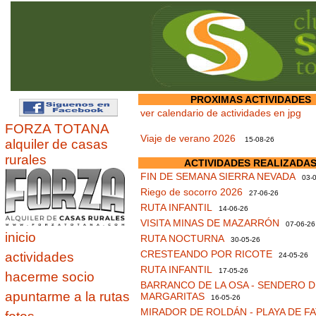
PROXIMAS ACTIVIDADES
ver calendario de actividades en jpg
FORZA TOTANA
Viaje de verano 2026
15-08-26
alquiler de casas
rurales
ACTIVIDADES REALIZADA
FIN DE SEMANA SIERRA NEVADA
03-0
Riego de socorro 2026
27-06-26
RUTA INFANTIL
14-06-26
VISITA MINAS DE MAZARRÓN
07-06-26
inicio
RUTA NOCTURNA
30-05-26
CRESTEANDO POR RICOTE
actividades
24-05-26
RUTA INFANTIL
17-05-26
hacerme socio
BARRANCO DE LA OSA - SENDERO D
apuntarme a la rutas
MARGARITAS
16-05-26
MIRADOR DE ROLDÁN - PLAYA DE F