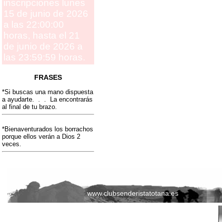
inscripciones lunes
15 de junio de 2026
a las 22:00:00
horas, hasta el 21
de junio de 2026 a
las 23:59:59 horas.
FRASES
*Si buscas una mano dispuesta
a ayudarte. . . La encontrarás
al final de tu brazo.
*Bienaventurados los borrachos
porque ellos verán a Dios 2
veces.
www.clubsenderistatotana.es