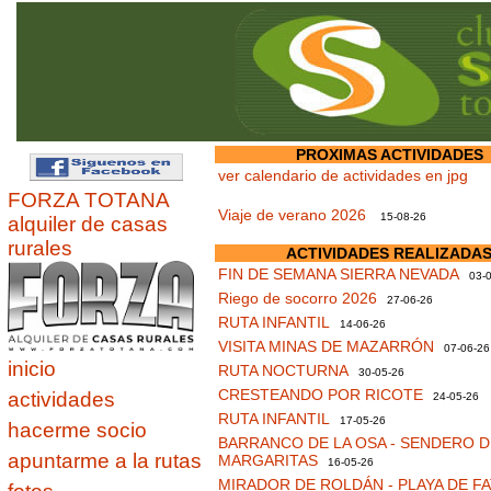
PROXIMAS ACTIVIDADES
ver calendario de actividades en jpg
FORZA TOTANA
Viaje de verano 2026
15-08-26
alquiler de casas
rurales
ACTIVIDADES REALIZADA
FIN DE SEMANA SIERRA NEVADA
03-0
Riego de socorro 2026
27-06-26
RUTA INFANTIL
14-06-26
VISITA MINAS DE MAZARRÓN
07-06-26
inicio
RUTA NOCTURNA
30-05-26
CRESTEANDO POR RICOTE
actividades
24-05-26
RUTA INFANTIL
17-05-26
hacerme socio
BARRANCO DE LA OSA - SENDERO D
apuntarme a la rutas
MARGARITAS
16-05-26
MIRADOR DE ROLDÁN - PLAYA DE F