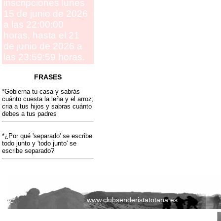
inscripciones lunes
15 de junio de 2026
a las 22:00:00
horas, hasta el 21
de junio de 2026 a
las 23:59:59 horas.
FRASES
*Gobierna tu casa y sabrás
cuánto cuesta la leña y el arroz;
cria a tus hijos y sabras cuánto
debes a tus padres
*¿Por qué 'separado' se escribe
todo junto y 'todo junto' se
escribe separado?
www.clubsenderistatotana.es