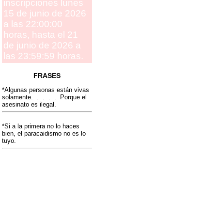
inscripciones lunes
15 de junio de 2026
a las 22:00:00
horas, hasta el 21
de junio de 2026 a
las 23:59:59 horas.
FRASES
*Algunas personas están vivas
solamente. . . . . Porque el
asesinato es ilegal.
*Si a la primera no lo haces
bien, el paracaidismo no es lo
tuyo.