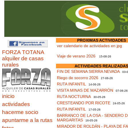
PROXIMAS ACTIVIDADES
ver calendario de actividades en jpg
FORZA TOTANA
Viaje de verano 2026
15-08-26
alquiler de casas
rurales
ACTIVIDADES REALIZADA
FIN DE SEMANA SIERRA NEVADA
03-0
Riego de socorro 2026
27-06-26
RUTA INFANTIL
14-06-26
VISITA MINAS DE MAZARRÓN
07-06-26
inicio
RUTA NOCTURNA
30-05-26
CRESTEANDO POR RICOTE
actividades
24-05-26
RUTA INFANTIL
17-05-26
hacerme socio
BARRANCO DE LA OSA - SENDERO D
apuntarme a la rutas
MARGARITAS
16-05-26
MIRADOR DE ROLDÁN - PLAYA DE F