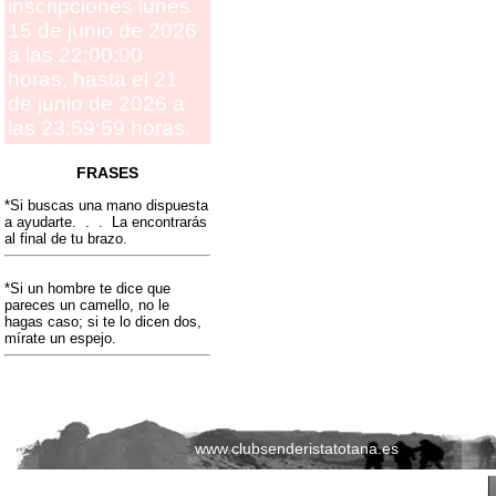
inscripciones lunes
15 de junio de 2026
a las 22:00:00
horas, hasta el 21
de junio de 2026 a
las 23:59:59 horas.
FRASES
*Si buscas una mano dispuesta
a ayudarte. . . La encontrarás
al final de tu brazo.
*Si un hombre te dice que
pareces un camello, no le
hagas caso; si te lo dicen dos,
mírate un espejo.
www.clubsenderistatotana.es