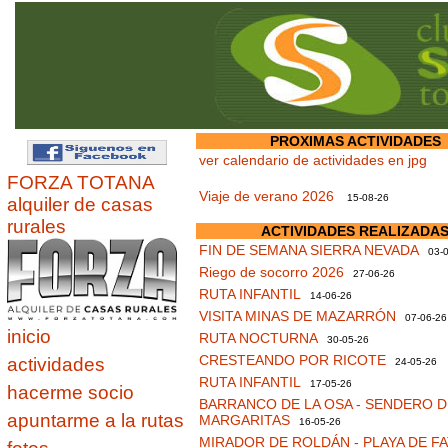
PROXIMAS ACTIVIDADES
ver calendario de actividades en jpg
FORZA TOTANA
Viaje de verano 2026
15-08-26
alquiler de casas
rurales
ACTIVIDADES REALIZADA
FIN DE SEMANA SIERRA NEVADA
03-0
Riego de socorro 2026
27-06-26
RUTA INFANTIL
14-06-26
VISITA MINAS DE MAZARRÓN
07-06-26
inicio
RUTA NOCTURNA
30-05-26
CRESTEANDO POR RICOTE
actividades
24-05-26
RUTA INFANTIL
17-05-26
hacerme socio
BARRANCO DE LA OSA - SENDERO D
apuntarme a la rutas
MARGARITAS
16-05-26
MIRADOR DE ROLDÁN - PLAYA DE F