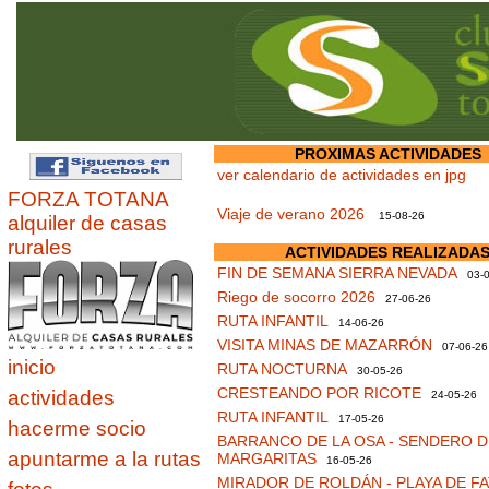
PROXIMAS ACTIVIDADES
ver calendario de actividades en jpg
FORZA TOTANA
Viaje de verano 2026
15-08-26
alquiler de casas
rurales
ACTIVIDADES REALIZADA
FIN DE SEMANA SIERRA NEVADA
03-0
Riego de socorro 2026
27-06-26
RUTA INFANTIL
14-06-26
VISITA MINAS DE MAZARRÓN
07-06-26
inicio
RUTA NOCTURNA
30-05-26
CRESTEANDO POR RICOTE
actividades
24-05-26
RUTA INFANTIL
17-05-26
hacerme socio
BARRANCO DE LA OSA - SENDERO D
apuntarme a la rutas
MARGARITAS
16-05-26
MIRADOR DE ROLDÁN - PLAYA DE F