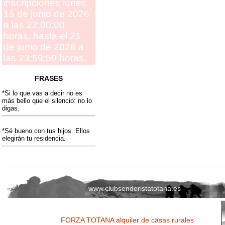
inscripciones lunes
15 de junio de 2026
a las 22:00:00
horas, hasta el 21
de junio de 2026 a
las 23:59:59 horas.
FRASES
*Si lo que vas a decir no es
más bello que el silencio: no lo
digas.
*Sé bueno con tus hijos. Ellos
elegirán tu residencia.
www.clubsenderistatotana.es
FORZA TOTANA alquiler de casas rurales