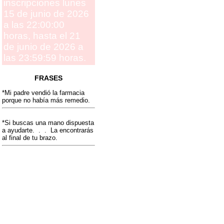
inscripciones lunes
15 de junio de 2026
a las 22:00:00
horas, hasta el 21
de junio de 2026 a
las 23:59:59 horas.
FRASES
*Mi padre vendió la farmacia
porque no había más remedio.
*Si buscas una mano dispuesta
a ayudarte. . . La encontrarás
al final de tu brazo.