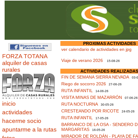
PROXIMAS ACTIVIDADES
ver calendario de actividades en jpg
FORZA TOTANA
Viaje de verano 2026
15-08-26
alquiler de casas
rurales
ACTIVIDADES REALIZADA
FIN DE SEMANA SIERRA NEVADA
03-0
Riego de socorro 2026
27-06-26
RUTA INFANTIL
14-06-26
VISITA MINAS DE MAZARRÓN
07-06-26
inicio
RUTA NOCTURNA
30-05-26
CRESTEANDO POR RICOTE
actividades
24-05-26
RUTA INFANTIL
17-05-26
hacerme socio
BARRANCO DE LA OSA - SENDERO D
apuntarme a la rutas
MARGARITAS
16-05-26
MIRADOR DE ROLDÁN - PLAYA DE F