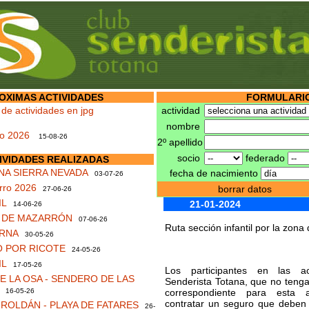
OXIMAS ACTIVIDADES
FORMULARIO
 de actividades en jpg
actividad
nombre
no 2026
15-08-26
2º apellido
socio
federado
IVIDADES REALIZADAS
NA SIERRA NEVADA
fecha de nacimiento
03-07-26
rro 2026
borrar datos
27-06-26
IL
21-01-2024
14-06-26
S DE MAZARRÓN
07-06-26
Ruta sección infantil por la zona 
RNA
30-05-26
 POR RICOTE
24-05-26
IL
17-05-26
Los participantes en las ac
 LA OSA - SENDERO DE LAS
Senderista Totana, que no tengan
16-05-26
correspondiente para esta 
contratar un seguro que deben 
ROLDÁN - PLAYA DE FATARES
26-