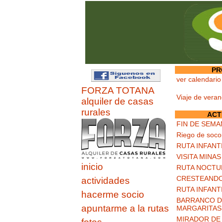
PR
ver calendario
FORZA TOTANA
Viaje de vera
alquiler de casas
rurales
ACT
FIN DE SEMA
Riego de soco
RUTA INFANT
VISITA MINA
inicio
RUTA NOCTU
CRESTEANDO
actividades
RUTA INFANT
hacerme socio
BARRANCO DE
apuntarme a la rutas
MARGARITAS
MIRADOR DE 