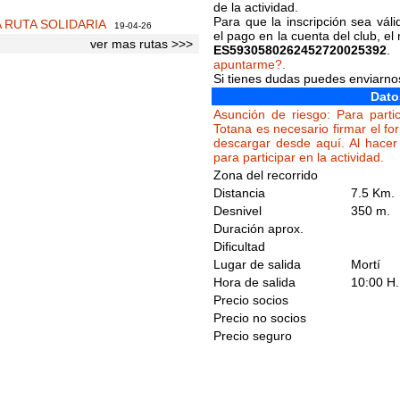
de la actividad.
Para que la inscripción sea váli
A RUTA SOLIDARIA
19-04-26
el pago en la cuenta del club, e
ver mas rutas >>>
ES5930580262452720025392
.
apuntarme?.
Si tienes dudas puedes enviarn
Dato
Asunción de riesgo: Para partic
Totana es necesario firmar el fo
descargar desde aquí. Al hacer 
para participar en la actividad.
Zona del recorrido
Distancia
7.5 Km.
Desnivel
350 m.
Duración aprox.
Dificultad
Lugar de salida
Mortí
Hora de salida
10:00 H.
Precio socios
Precio no socios
Precio seguro