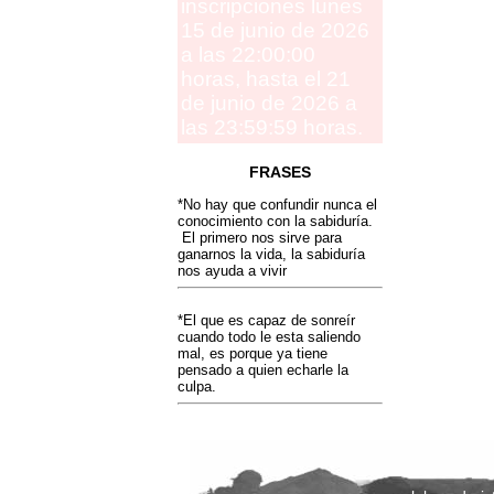
inscripciones lunes
15 de junio de 2026
a las 22:00:00
horas, hasta el 21
de junio de 2026 a
las 23:59:59 horas.
FRASES
*No hay que confundir nunca el
conocimiento con la sabiduría.
El primero nos sirve para
ganarnos la vida, la sabiduría
nos ayuda a vivir
*El que es capaz de sonreír
cuando todo le esta saliendo
mal, es porque ya tiene
pensado a quien echarle la
culpa.