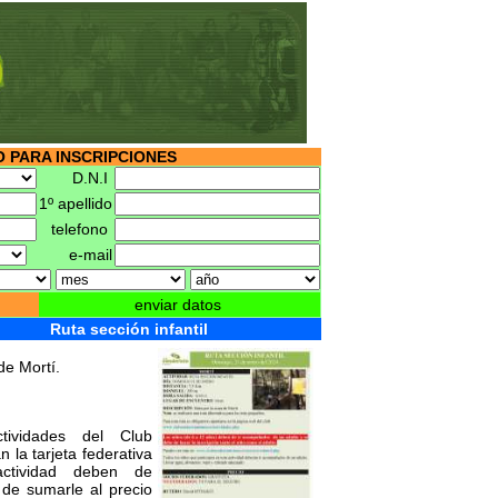
 PARA INSCRIPCIONES
D.N.I
1º apellido
telefono
e-mail
enviar datos
Ruta sección infantil
de Mortí.
tividades del Club
 la tarjeta federativa
actividad deben de
de sumarle al precio