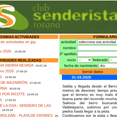
OXIMAS ACTIVIDADES
FORMULARIO
 de actividades en jpg
actividad
nombre
no 2026
15-08-26
2º apellido
socio
federado
IVIDADES REALIZADAS
NA SIERRA NEVADA
fecha de nacimiento
03-07-26
rro 2026
borrar datos
27-06-26
IL
01-03-2020
14-06-26
S DE MAZARRÓN
07-06-26
Salida y llegada desde el Ber
RNA
30-05-26
metros de desnivel, tiempo pre
 POR RICOTE
que el terreno es muy malo d
24-05-26
buena parte del recorrido mucha
IL
17-05-26
Salimos del berro buscan
 LA OSA - SENDERO DE LAS
Valdelaparra, subimos por u
16-05-26
piedra hasta llegar a la pista.
ROLDÁN - PLAYA DE FATARES
Continuamos por la pista y lle
26-