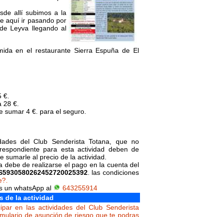
sde allí subimos a la
e aquí ir pasando por
de Leyva llegando al
omida en el restaurante Sierra Espuña de El
 €.
 28 €.
 sumar 4 €. para el seguro.
vidades del Club Senderista Totana, que no
orrespondiente para esta actividad deben de
 sumarle al precio de la actividad.
da debe de realizarse el pago en la cuenta del
S5930580262452720025392
. las condiciones
e?.
os un whatsApp al
643255914
s de la actividad
ipar en las actividades del Club Senderista
rmulario de asunción de riesgo que te podras