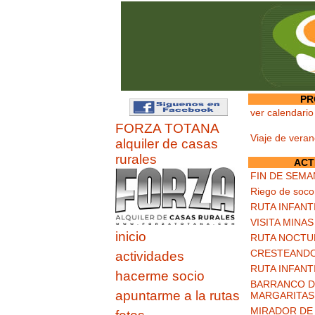
PR
ver calendario
FORZA TOTANA
Viaje de vera
alquiler de casas
rurales
ACT
FIN DE SEMA
Riego de soco
RUTA INFANT
VISITA MINA
inicio
RUTA NOCTU
CRESTEANDO
actividades
RUTA INFANT
hacerme socio
BARRANCO DE
apuntarme a la rutas
MARGARITAS
MIRADOR DE 