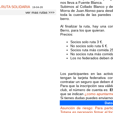
nos lleva a Fuente Blanca.
Subimos al Collado Blanco y de
A RUTA SOLIDARIA
19-04-26
Morra de Juan Alonso para desd
ver mas rutas >>>
toda la cuerda de las paredes 
berro.
Al finalizar la ruta, hay una c
Berro, para los que quieran.
Precios:
Socios solo ruta 3 €.
No socios solo ruta 6 €.
Socios ruta más comida 25
No socios ruta más comida
Los no federados deben de
Los participantes en las acti
tengan la tarjeta federativa c
contratar un seguro que deben de
Para que la inscripción sea váli
club, el número de cuenta es:
E
que se indican
¿como apuntarm
Si tienes dudas puedes enviarn
Dato
Asunción de riesgo: Para partic
Totana es necesario firmar el fo