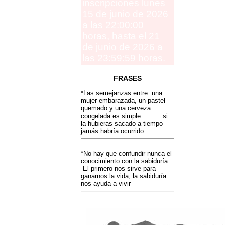
inscripciones lunes
15 de junio de 2026
a las 22:00:00
horas, hasta el 21
de junio de 2026 a
las 23:59:59 horas.
FRASES
*Las semejanzas entre: una
mujer embarazada, un pastel
quemado y una cerveza
congelada es simple. . . : si
la hubieras sacado a tiempo
jamás habría ocurrido. .
*No hay que confundir nunca el
conocimiento con la sabiduría.
El primero nos sirve para
ganarnos la vida, la sabiduría
nos ayuda a vivir