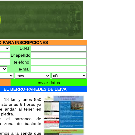
 PARA INSCRIPCIONES
D.N.I
1º apellido
telefono
e-mail
enviar datos
EL BERRO-PAREDES DE LEIVA
ro. 18 km y unos 850
visto unas 6 horas ya
e andar al tener en
 piedra.
do el barranco de
na zona de bastante
gamos a la senda que