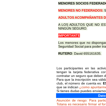
MENORES SOCIOS FEDERAD
MENORES NO FEDERADOS:
5
ADULTOS ACOMPAÑANTES D
A LOS ADULTOS QUE NO ES
NINGÚN SEGURO.
IMPORTANTE
Los menores que no dispongan
Seguridad Social para poder tram
RUTERO
: David 655161635.
Los participantes en las acti
tengan la tarjeta federativa c
contratar un seguro que deben de
Para que la inscripción sea váli
club, el número de cuenta es:
E
que se indican
¿como apuntarm
Si tienes dudas puedes enviarn
Dato
Asunción de riesgo: Para partic
Totana es necesario firmar el fo