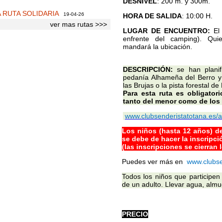
DESNIVEL
: 200 m. y 300m.
A RUTA SOLIDARIA
19-04-26
HORA DE SALIDA
: 10:00 H.
ver mas rutas >>>
LUGAR DE ENCUENTRO:
El 
enfrente del camping). Quie
mandará la ubicación.
DESCRIPCIÓN:
se han planif
pedanía Alhameña del Berro y
las Brujas o la pista forestal de
Para esta ruta es obligator
tanto del menor como de lo
www.clubsenderistatotana.es/a
Los niños (hasta 12 años) 
se debe de hacer la inscripci
(las inscripciones se cierran 
Puedes ver más en
www.
clubse
Todos los niños que participe
de un adulto. Llevar agua, alm
PRECIO