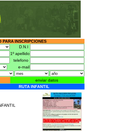
 PARA INSCRIPCIONES
D.N.I
1º apellido
telefono
e-mail
enviar datos
RUTA INFANTIL
NFANTIL