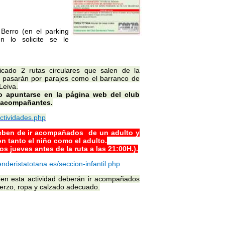
Berro (en el parking
n lo solicite se le
icado 2 rutas circulares que salen de la
 pasarán por parajes como el barranco de
 Leiva.
io apuntarse en la página web del club
s acompañantes.
ctividades.php
deben de ir acompañados de un adulto y
ón tanto el niño como el adulto.
los jueves antes de la ruta a las 21:00H.).
nderistatotana.es/seccion-infantil.php
n en esta actividad deberán ir acompañados
uerzo, ropa y calzado adecuado.