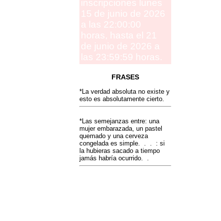
inscripciones lunes
15 de junio de 2026
a las 22:00:00
horas, hasta el 21
de junio de 2026 a
las 23:59:59 horas.
FRASES
*La verdad absoluta no existe y
esto es absolutamente cierto.
*Las semejanzas entre: una
mujer embarazada, un pastel
quemado y una cerveza
congelada es simple. . . : si
la hubieras sacado a tiempo
jamás habría ocurrido. .