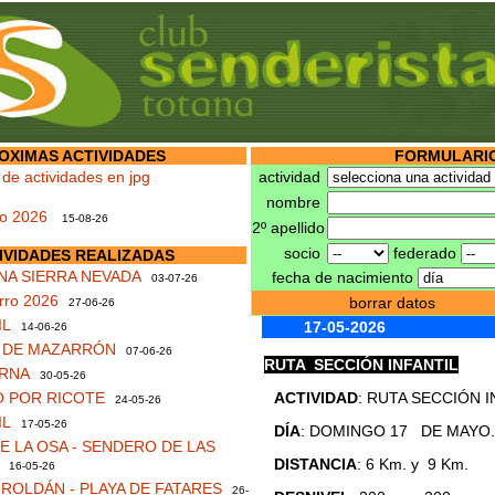
OXIMAS ACTIVIDADES
FORMULARIO
 de actividades en jpg
actividad
nombre
no 2026
15-08-26
2º apellido
socio
federado
IVIDADES REALIZADAS
NA SIERRA NEVADA
fecha de nacimiento
03-07-26
rro 2026
borrar datos
27-06-26
IL
17-05-2026
14-06-26
S DE MAZARRÓN
07-06-26
RUTA SECCIÓN INFANTIL
RNA
30-05-26
 POR RICOTE
ACTIVIDAD
: RUTA SECCIÓN I
24-05-26
IL
17-05-26
DÍA
: DOMINGO 17 DE MAYO.
 LA OSA - SENDERO DE LAS
DISTANCIA
: 6 Km. y 9 Km.
16-05-26
ROLDÁN - PLAYA DE FATARES
26-