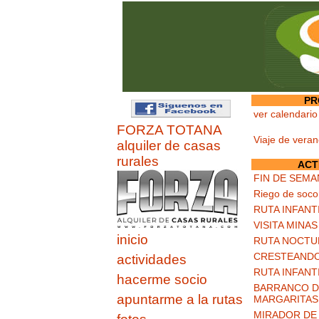
PR
ver calendario
FORZA TOTANA
Viaje de vera
alquiler de casas
rurales
ACT
FIN DE SEMA
Riego de soco
RUTA INFANT
VISITA MINA
inicio
RUTA NOCTU
CRESTEANDO
actividades
RUTA INFANT
hacerme socio
BARRANCO DE
apuntarme a la rutas
MARGARITAS
MIRADOR DE 